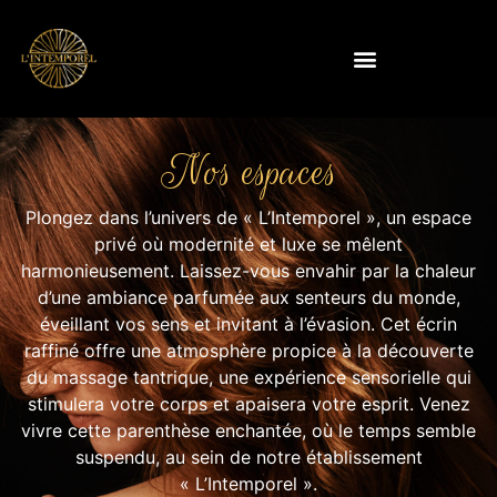
Nos espaces
Plongez dans l’univers de « L’Intemporel », un espace
privé où modernité et luxe se mêlent
harmonieusement. Laissez-vous envahir par la chaleur
d’une ambiance parfumée aux senteurs du monde,
éveillant vos sens et invitant à l’évasion. Cet écrin
raffiné offre une atmosphère propice à la découverte
du massage tantrique, une expérience sensorielle qui
stimulera votre corps et apaisera votre esprit. Venez
vivre cette parenthèse enchantée, où le temps semble
suspendu, au sein de notre établissement
« L’Intemporel ».